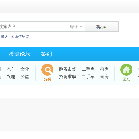
帖子
漾濞人
漾濞信息港
漾濞论坛
签到
闲
汽车
文化
跳蚤市场
二手房
租房
动
兴趣
公益
招聘求职
二手车
售房
分类
互动