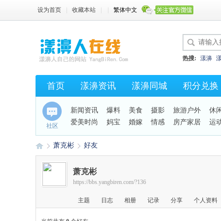
设为首页
|
收藏本站
|
|
繁体中文
热搜:
漾濞
首页
漾濞资讯
漾濞同城
积分兑换
新闻资讯
爆料
美食
摄影
旅游户外
休
爱美时尚
妈宝
婚嫁
情感
房产家居
运
社区
萧克彬
好友
萧克彬
https://bbs.yangbiren.com/?136
漾
›
›
主题
日志
相册
记录
分享
个人资料